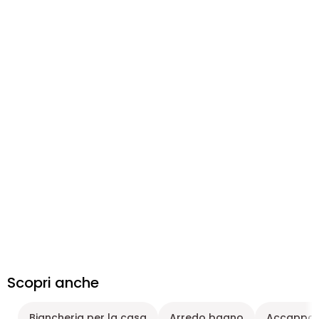
Scopri anche
Biancheria per la casa
Arredo bagno
Accappat