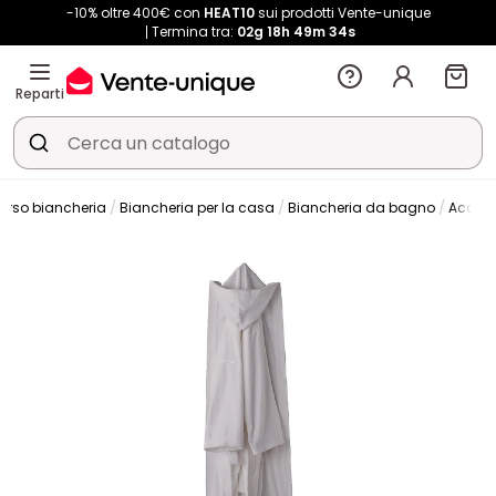
-10% oltre 400€ con
HEAT10
sui prodotti Vente-unique
Termina tra:
02g
18h
49m
34s
Reparti
erso biancheria
Biancheria per la casa
Biancheria da bagno
Accap