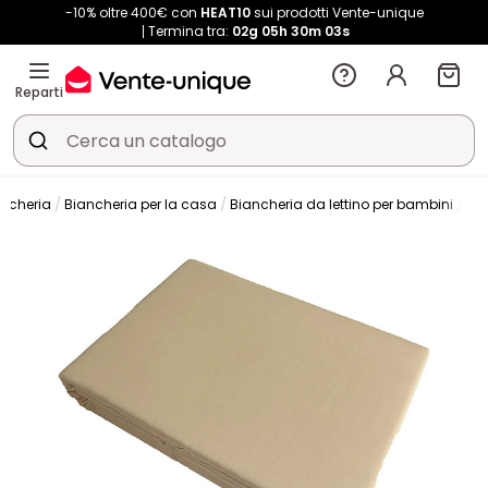
-10% oltre 400€ con
HEAT10
sui prodotti Vente-unique
Termina tra:
02g
05h
30m
03s
Reparti
ancheria
Biancheria per la casa
Biancheria da lettino per bambini
Len