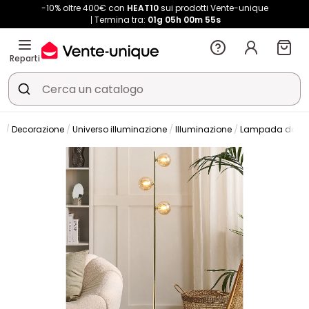
-10% oltre 400€ con
HEAT10
sui prodotti Vente-unique
Termina tra:
01g
05h
00m
55s
Reparti
Decorazione
Universo illuminazione
Illuminazione
Lampada da ter