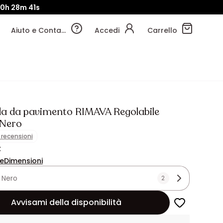
0h
28m
38s
Aiuto e Contatti
Accedi
Carrello
 da pavimento RIMAVA Regolabile
 Nero
1 recensioni
€
ne
Dimensioni
:
Nero
2
Avvisami della disponibilità