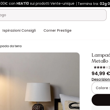
 400€ con
HEAT10
sui prodotti Vente-unique
Termina tra:
02g
0
Ispirazioni Consigli
Corner Prestige
pada da terra
Lampada
Metallo
94,99 
Descrizio
Colore 