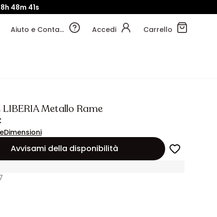
8h
48m
40s
Aiuto e Contatti
Accedi
Carrello
e LIBERIA Metallo Rame
€
ne
Dimensioni
Avvisami della disponibilità
7