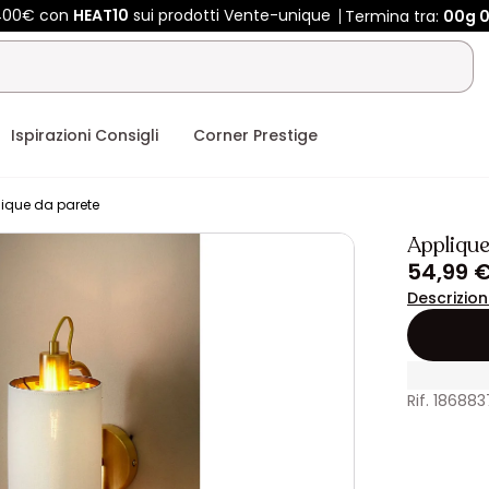
 400€ con
HEAT10
sui prodotti Vente-unique
Termina tra:
00g
0
Ispirazioni Consigli
Corner Prestige
lique da parete
Appliqu
54,99 
Descrizio
Rif. 186883