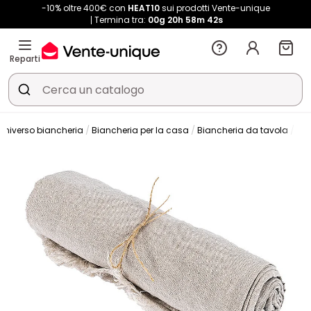
-10% oltre 400€ con
HEAT10
sui prodotti Vente-unique
Termina tra:
00g
20h
58m
41s
Reparti
Universo biancheria
Biancheria per la casa
Biancheria da tavola
Tov