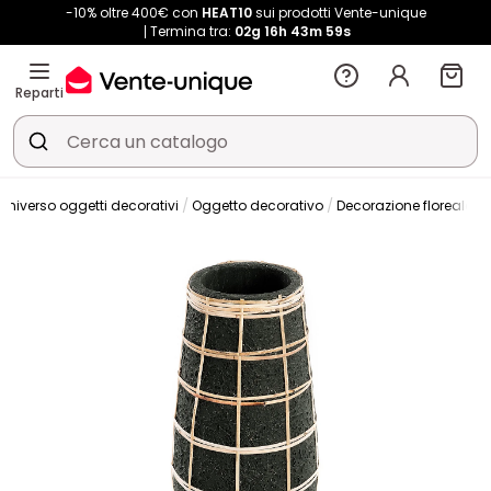
-10% oltre 400€ con
HEAT10
sui prodotti Vente-unique
Termina tra:
02g
16h
43m
59s
Reparti
Universo oggetti decorativi
Oggetto decorativo
Decorazione floreale