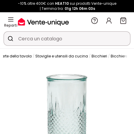
-10% oltre 400€ con
HEAT10
sui prodotti Vente-unique
Termina tra:
01g
12h
06m
02s
Reparti
 arte della tavola
Stoviglie e utensili da cucina
Bicchieri
Bicchiere d