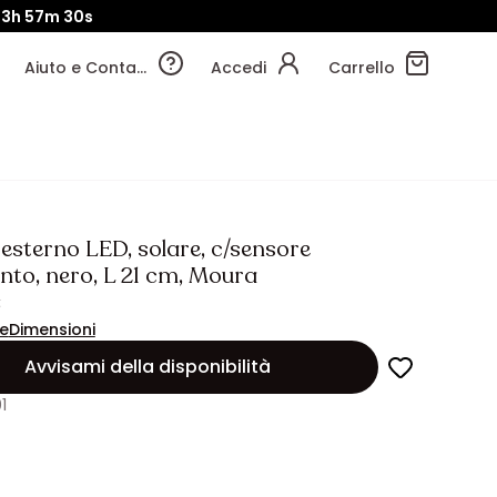
13h
57m
27s
Aiuto e Contatti
Accedi
Carrello
esterno LED, solare, c/sensore
to, nero, L 21 cm, Moura
€
ne
Dimensioni
Avvisami della disponibilità
1