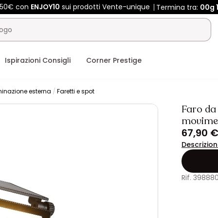
 450€ con
ENJOY10
sui prodotti Vente-unique
Termina tra:
00g
Ispirazioni Consigli
Corner Prestige
minazione esterna
Faretti e spot
Faro da 
movimen
67,90 
Descrizio
Rif. 398880