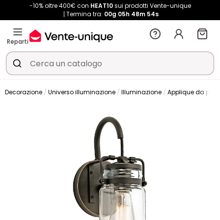
-10% oltre 400€ con
HEAT10
sui prodotti Vente-unique
Termina tra:
00g
05h
48m
53s
Reparti
Decorazione
Universo illuminazione
Illuminazione
Applique da pare