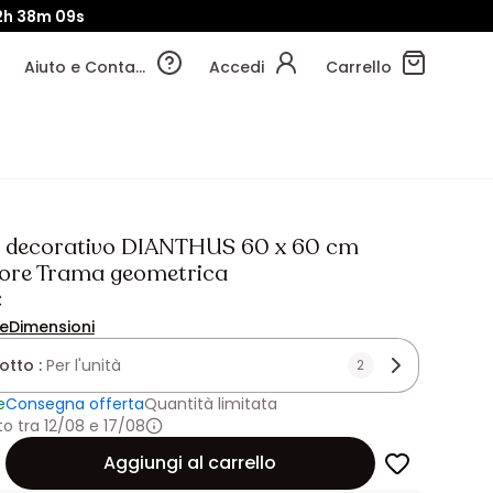
2h
38m
07s
Aiuto e Contatti
Accedi
Carrello
 decorativo DIANTHUS 60 x 60 cm
lore Trama geometrica
€
ne
Dimensioni
lotto :
Per l'unità
2
e
Consegna offerta
Quantità limitata
 tra 12/08 e 17/08
Aggiungi al carrello