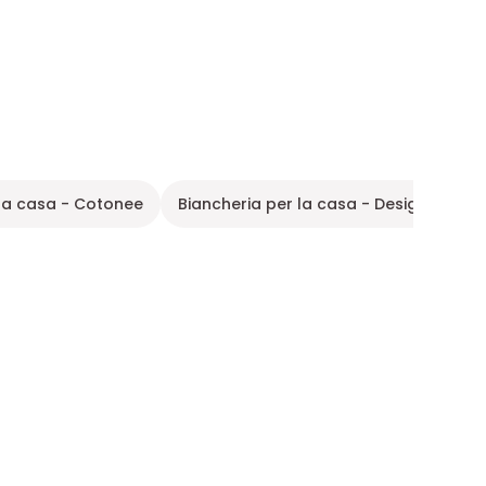
 la casa - Cotonee
Biancheria per la casa - Design
Bi