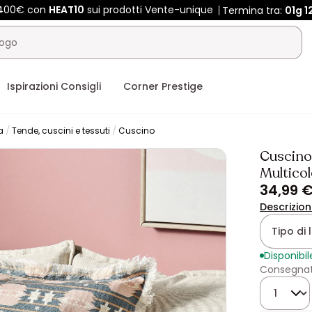
e 400€ con
HEAT10
sui prodotti Vente-unique
Termina tra:
01g
1
Ispirazioni Consigli
Corner Prestige
a
Tende, cuscini e tessuti
Cuscino
Cuscino
Multico
34,99 
Descrizio
Tipo di 
Disponibil
Consegnato
Quantità