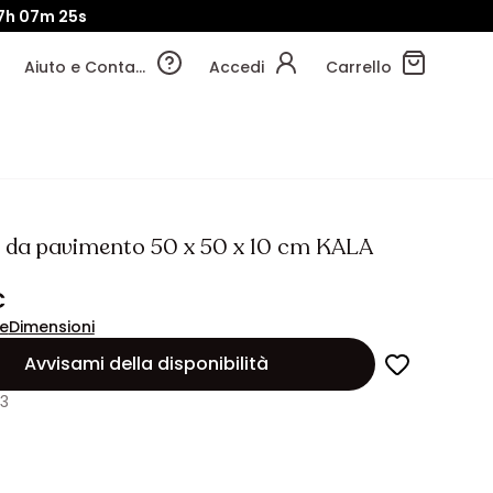
7h
07m
24s
Aiuto e Contatti
Accedi
Carrello
 da pavimento 50 x 50 x 10 cm KALA
€
ne
Dimensioni
Avvisami della disponibilità
23