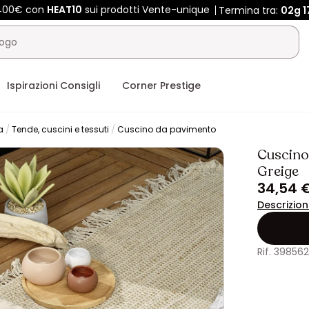
 400€ con
HEAT10
sui prodotti Vente-unique
Termina tra:
02g
1
Ispirazioni Consigli
Corner Prestige
a
Tende, cuscini e tessuti
Cuscino da pavimento
Cuscino
Greige
34,54 
Descrizio
Rif. 39856