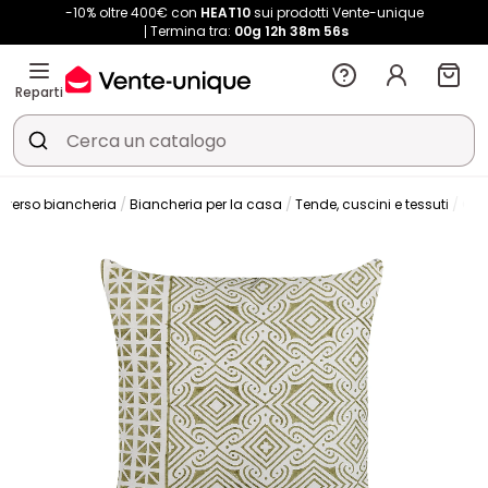
-10% oltre 400€ con
HEAT10
sui prodotti Vente-unique
Termina tra:
00g
12h
38m
54s
Reparti
iverso biancheria
Biancheria per la casa
Tende, cuscini e tessuti
Cus