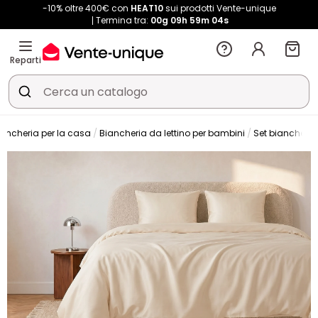
-10% oltre 400€ con
HEAT10
sui prodotti Vente-unique
Termina tra:
00g
09h
59m
04s
Reparti
iancheria per la casa
Biancheria da lettino per bambini
Set biancheria 