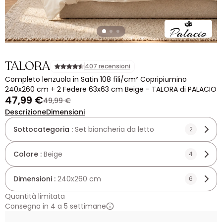
TALORA
407 recensioni
Completo lenzuola in Satin 108 fili/cm² Copripiumino
240x260 cm + 2 Federe 63x63 cm Beige - TALORA di PALACIO
47,99 €
49,99 €
Descrizione
Dimensioni
Sottocategoria :
Set biancheria da letto
2
Colore :
Beige
4
Dimensioni :
240x260 cm
6
Quantità limitata
Consegna in 4 a 5 settimane