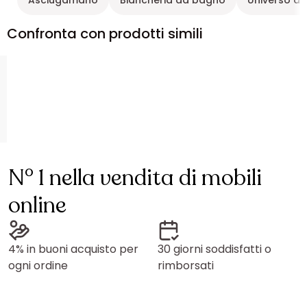
Asciugamano
Biancheria da bagno
Universo a
Confronta con prodotti simili
N° 1 nella vendita di mobili
online
4% in buoni acquisto per
30 giorni soddisfatti o
ogni ordine
rimborsati