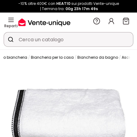
-10% oltre 400€ con
HEAT10
sui prodotti Vente-unique
Termina tra:
00g
23h
17m
49s
Reparti
rso biancheria
Biancheria per la casa
Biancheria da bagno
Asciug