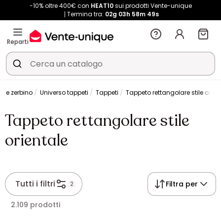
-10% oltre 400€ con
HEAT10
sui prodotti Vente-unique
Termina tra:
02g
03h
58m
48s
Reparti
o e zerbino
Universo tappeti
Tappeti
Tappeto rettangolare stile orien
Tappeto rettangolare stile
orientale
Tutti i filtri
Filtra per
2
2.109 prodotti