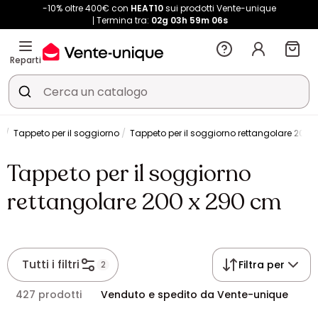
-10% oltre 400€ con
HEAT10
sui prodotti Vente-unique
Termina tra:
02g
03h
59m
05s
Reparti
i
Tappeto per il soggiorno
Tappeto per il soggiorno rettangolare 200 
Tappeto per il soggiorno
rettangolare 200 x 290 cm
Tutti i filtri
Filtra per
2
427 prodotti
Venduto e spedito da Vente-unique