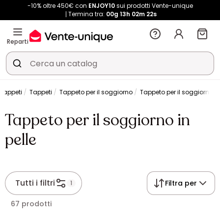
-10% oltre 450€ con
ENJOY10
sui prodotti Vente-unique
Termina tra:
00g
13h
02m
22s
Reparti
 tappeti
Tappeti
Tappeto per il soggiorno
Tappeto per il soggiorno in
Tappeto per il soggiorno in
pelle
Tutti i filtri
Filtra per
1
67 prodotti