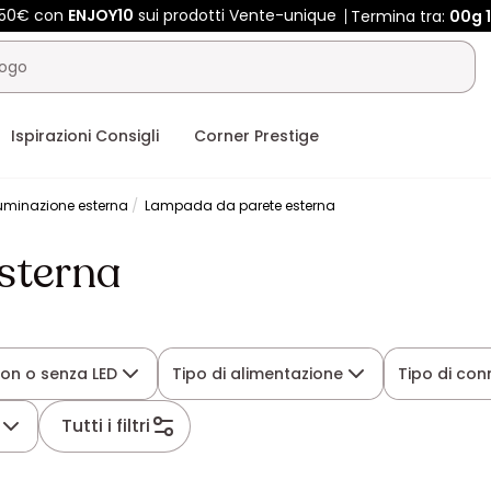
 450€ con
ENJOY10
sui prodotti Vente-unique
Termina tra:
00g
Ispirazioni Consigli
Corner Prestige
luminazione esterna
Lampada da parete esterna
sterna
on o senza LED
Tipo di alimentazione
Tipo di con
Tutti i filtri