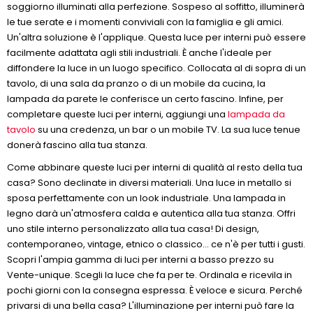
soggiorno illuminati alla perfezione. Sospeso al soffitto, illuminerà
le tue serate e i momenti conviviali con la famiglia e gli amici.
Un'altra soluzione è l'applique. Questa luce per interni può essere
facilmente adattata agli stili industriali. È anche l'ideale per
diffondere la luce in un luogo specifico. Collocata al di sopra di un
tavolo, di una sala da pranzo o di un mobile da cucina, la
lampada da parete le conferisce un certo fascino. Infine, per
completare queste luci per interni, aggiungi una
lampada da
tavolo
su una credenza, un bar o un mobile TV. La sua luce tenue
donerà fascino alla tua stanza.
Come abbinare queste luci per interni di qualità al resto della tua
casa? Sono declinate in diversi materiali. Una luce in metallo si
sposa perfettamente con un look industriale. Una lampada in
legno darà un'atmosfera calda e autentica alla tua stanza. Offri
uno stile interno personalizzato alla tua casa! Di design,
contemporaneo, vintage, etnico o classico... ce n'è per tutti i gusti.
Scopri l'ampia gamma di luci per interni a basso prezzo su
Vente-unique. Scegli la luce che fa per te. Ordinala e ricevila in
pochi giorni con la consegna espressa. È veloce e sicura. Perché
privarsi di una bella casa? L'illuminazione per interni può fare la