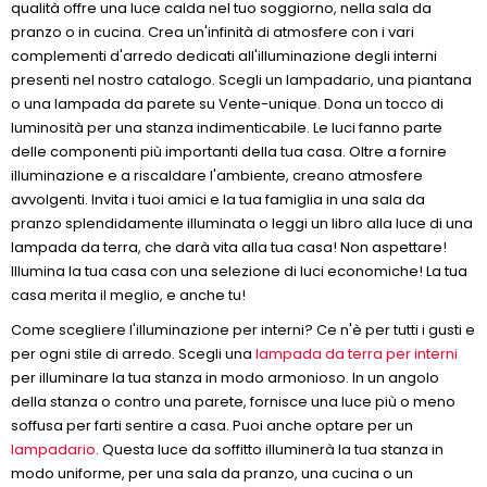
qualità offre una luce calda nel tuo soggiorno, nella sala da
pranzo o in cucina. Crea un'infinità di atmosfere con i vari
complementi d'arredo dedicati all'illuminazione degli interni
presenti nel nostro catalogo. Scegli un lampadario, una piantana
o una lampada da parete su Vente-unique. Dona un tocco di
luminosità per una stanza indimenticabile. Le luci fanno parte
delle componenti più importanti della tua casa. Oltre a fornire
illuminazione e a riscaldare l'ambiente, creano atmosfere
avvolgenti. Invita i tuoi amici e la tua famiglia in una sala da
pranzo splendidamente illuminata o leggi un libro alla luce di una
lampada da terra, che darà vita alla tua casa! Non aspettare!
Illumina la tua casa con una selezione di luci economiche! La tua
casa merita il meglio, e anche tu!
Come scegliere l'illuminazione per interni? Ce n'è per tutti i gusti e
per ogni stile di arredo. Scegli una
lampada da terra per interni
per illuminare la tua stanza in modo armonioso. In un angolo
della stanza o contro una parete, fornisce una luce più o meno
soffusa per farti sentire a casa. Puoi anche optare per un
lampadario
. Questa luce da soffitto illuminerà la tua stanza in
modo uniforme, per una sala da pranzo, una cucina o un