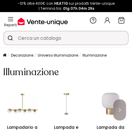
-10% oltre 400€ con
HEAT10
sui prodotti Vente-unique
Termina tra:
01g
07h
04m
28s
Reparti
Decorazione
Universo illuminazione
Illuminazione
Illuminazione
Lampadario a
Lampada e
Lampada da