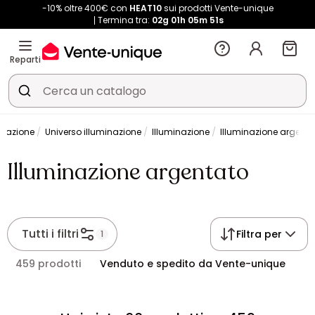
-10% oltre 400€ con
HEAT10
sui prodotti Vente-unique
Termina tra:
02g
01h
05m
51s
Reparti
orazione
Universo illuminazione
Illuminazione
Illuminazione argenta
Illuminazione argentato
Tutti i filtri
Filtra per
1
459 prodotti
Venduto e spedito da Vente-unique