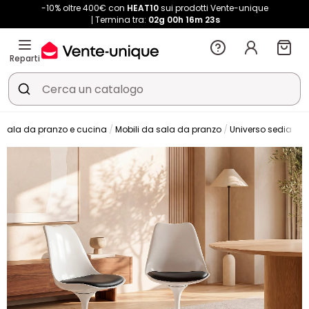
-10% oltre 400€ con
HEAT10
sui prodotti Vente-unique
Termina tra:
02g
00h
16m
21s
Reparti
Sala da pranzo e cucina
Mobili da sala da pranzo
Universo sedia
S