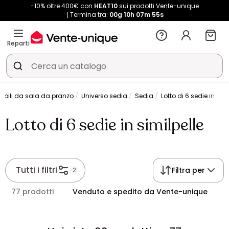
-10% oltre 400€ con
HEAT10
sui prodotti Vente-unique
Termina tra:
00g
10h
07m
54s
Reparti
obili da sala da pranzo
Universo sedia
Sedia
Lotto di 6 sedie in simi
Lotto di 6 sedie in similpelle
Tutti i filtri
Filtra per
2
77 prodotti
Venduto e spedito da Vente-unique