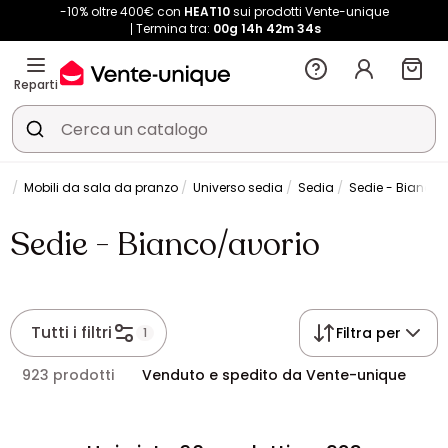
-10% oltre 400€ con
HEAT10
sui prodotti Vente-unique
Termina tra:
00g
14h
42m
34s
Reparti
na
Mobili da sala da pranzo
Universo sedia
Sedia
Sedie - Bianco/
Sedie - Bianco/avorio
Tutti i filtri
Filtra per
1
923 prodotti
Venduto e spedito da Vente-unique