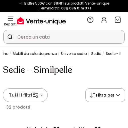
-11% oltre 500€ con
SUN11
sui prodotti Vente-unique
Termina tra:
03g
09h
01m
37s
Reparti
ucina
Mobili da sala da pranzo
Universo sedia
Sedia
Sedie - Simil
Sedie - Similpelle
Tutti i filtri
Filtra per
2
32 prodotti