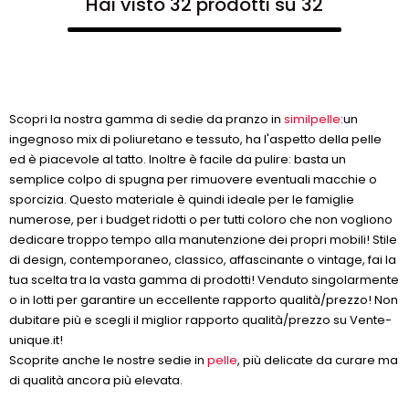
Hai visto 32 prodotti su 32
Scopri la nostra gamma di sedie da pranzo in
similpelle
:un
ingegnoso mix di poliuretano e tessuto, ha l'aspetto della pelle
ed è piacevole al tatto. Inoltre è facile da pulire: basta un
semplice colpo di spugna per rimuovere eventuali macchie o
sporcizia. Questo materiale è quindi ideale per le famiglie
numerose, per i budget ridotti o per tutti coloro che non vogliono
dedicare troppo tempo alla manutenzione dei propri mobili! Stile
di design, contemporaneo, classico, affascinante o vintage, fai la
tua scelta tra la vasta gamma di prodotti! Venduto singolarmente
o in lotti per garantire un eccellente rapporto qualità/prezzo! Non
dubitare più e scegli il miglior rapporto qualità/prezzo su Vente-
unique.it!
Scoprite anche le nostre sedie in
pelle
, più delicate da curare ma
di qualità ancora più elevata.