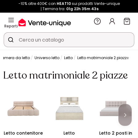
-10% oltre 400€ con
HEAT10
sui prodotti Vente-unique
Termina tra:
01g
22h
35m
42s
Reparti
Camera da letto
Universo letto
Letto
Letto matrimoniale 2 piazze
Letto matrimoniale 2 piazze
Letto contenitore
Letto
Letto 2 posti in