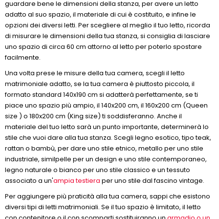
guardare bene le dimensioni della stanza, per avere un letto
adatto al suo spazio, il materiale di cui è costituito, e infine le
opzioni dei diversi letti. Per scegliere al meglio il tuo letto, ricorda
di misurare le dimensioni della tua stanza, si consiglia di lasciare
uno spazio di circa 60 cm attorno al letto per poterlo spostare
facilmente.
Una volta prese le misure della tua camera, scegli il letto
matrimoniale adatto, se la tua camera è piuttosto piccola, il
formato standard 140x190 cm si adatterà perfettamente, se ti
piace uno spazio più ampio, il 140x200 cm, il 160x200 cm (Queen
size ) o 180x200 cm (King size) ti soddisferanno. Anche il
materiale del tuo letto sarà un punto importante, determinerà lo
stile che vuoi dare alla tua stanza. Scegli legno esotico, tipo teak,
rattan o bambù, per dare uno stile etnico, metallo per uno stile
industriale, similpelle per un design e uno stile contemporaneo,
legno naturale o bianco per uno stile classico e un tessuto
associato a un'
ampia testiera
per uno stile dal fascino vintage.
Per aggiungere più praticità alla tua camera, sappi che esistono
diversi tipi di letti matrimoniali. Se il tuo spazio è limitato, il letto
con contenitore o il con scomparti sostituiranno un
armadio o un