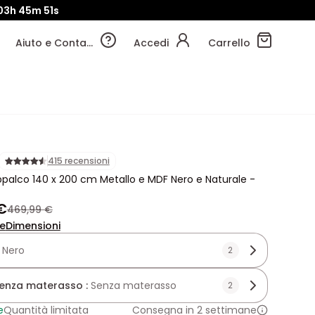
03h
45m
49s
Aiuto e Contatti
Accedi
Carrello
415 recensioni
ppalco 140 x 200 cm Metallo e MDF Nero e Naturale -
€
469,99 €
ne
Dimensioni
:
Nero
2
enza materasso :
Senza materasso
2
e
Quantità limitata
Consegna in 2 settimane