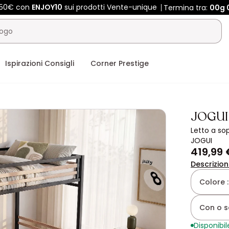
450€ con
ENJOY10
sui prodotti Vente-unique
Termina tra:
00g
Ispirazioni Consigli
Corner Prestige
JOGUI
Letto a so
JOGUI
419,99 
Descrizio
Colore 
Con o s
Disponibil