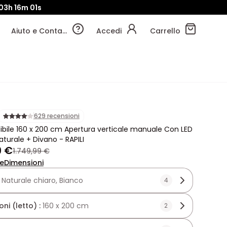
03h
15m
59s
Aiuto e Contatti
Accedi
Carrello
629 recensioni
aibile 160 x 200 cm Apertura verticale manuale Con LED
aturale + Divano - RAPILI
9 €
1.749,99 €
ne
Dimensioni
:
Naturale chiaro, Bianco
4
ni (letto) :
160 x 200 cm
2