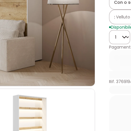
Con o s
:
Velluto
Disponibil
Quantità
Pagamento
Rif. 376919