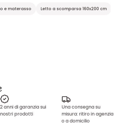
to e materasso
Letto a scomparsa 160x200 cm
Letto
e
2 anni di garanzia sui
Una consegna su
nostri prodotti
misura: ritiro in agenzia
o a domicilio