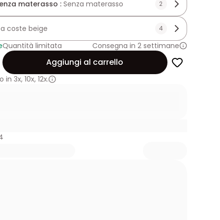
enza materasso :
Senza materasso
2
 a coste beige
4
e
Quantità limitata
Consegna in 2 settimane
Aggiungi al carrello
 in
3x
,
10x
,
12x.
4