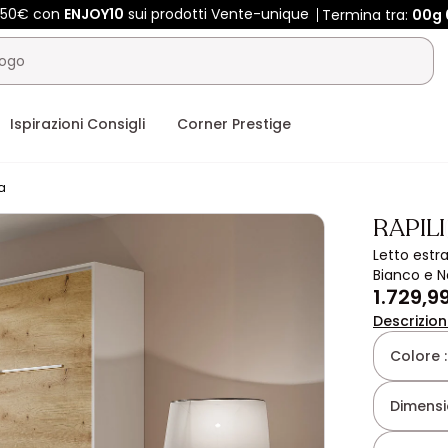
 450€ con
ENJOY10
sui prodotti Vente-unique
Termina tra:
00g
Ispirazioni Consigli
Corner Prestige
a
RAPILI
Letto estr
Bianco e N
1.729,9
Descrizio
Colore 
Dimensio