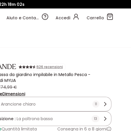
22h
18m
01s
Aiuto e Contatti
Accedi
Carrello
ANDE
626 recensioni
assa da giardino impilabile in Metallo Pesca -
di MYLIA
€
74,99 €
ne
Dimensioni
:
Arancione chiaro
11
zione :
La poltrona bassa
13
e
Quantità limitata
Consegna in 6 a 8 giorni