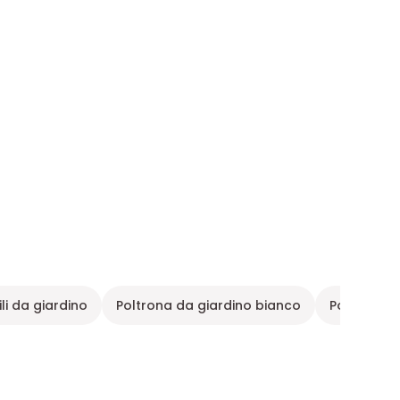
li da giardino
Poltrona da giardino bianco
Poltrona d