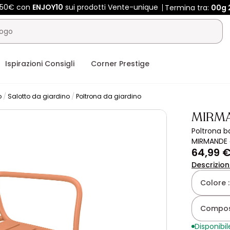
 450€ con
ENJOY10
sui prodotti Vente-unique
Termina tra:
00g
Ispirazioni Consigli
Corner Prestige
o
Salotto da giardino
Poltrona da giardino
MIRM
Poltrona b
MIRMANDE 
64,99 
Descrizio
Colore 
Composi
Disponibil