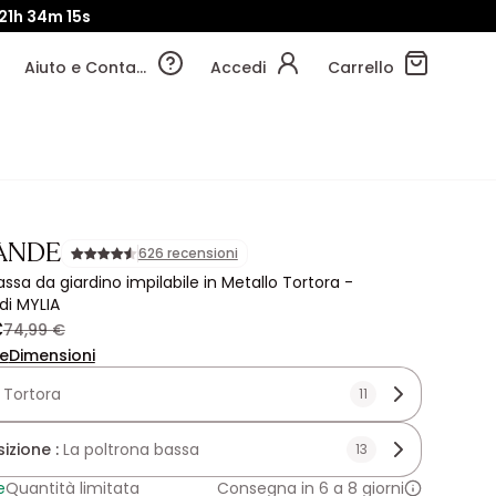
21h
34m
13s
Aiuto e Contatti
Accedi
Carrello
ANDE
626 recensioni
ssa da giardino impilabile in Metallo Tortora -
di MYLIA
€
74,99 €
ne
Dimensioni
:
Tortora
11
zione :
La poltrona bassa
13
e
Quantità limitata
Consegna in 6 a 8 giorni