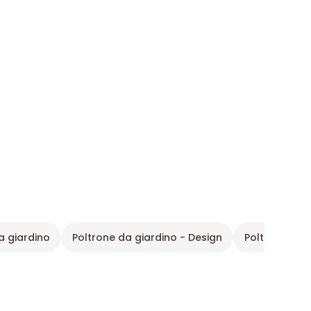
a giardino
Poltrone da giardino - Design
Poltrona da 