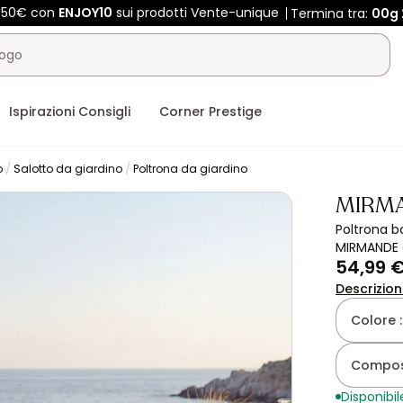
 450€ con
ENJOY10
sui prodotti Vente-unique
Termina tra:
00g
Ispirazioni Consigli
Corner Prestige
o
Salotto da giardino
Poltrona da giardino
MIRM
Poltrona ba
MIRMANDE 
54,99 
Descrizio
Colore 
Composi
Disponibil