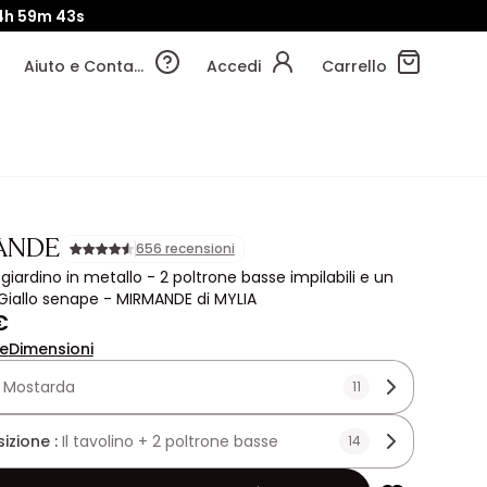
4h
59m
41s
Aiuto e Contatti
Accedi
Carrello
ANDE
656 recensioni
giardino in metallo - 2 poltrone basse impilabili e un
 Giallo senape - MIRMANDE di MYLIA
€
ne
Dimensioni
:
Mostarda
11
zione :
Il tavolino + 2 poltrone basse
14