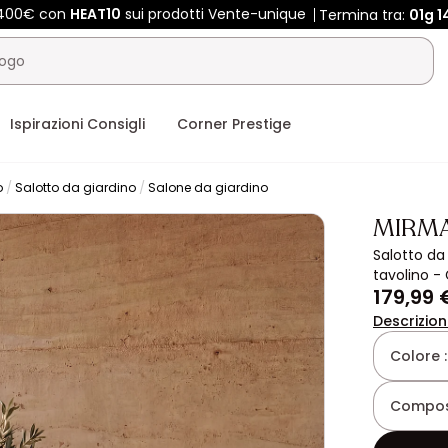
e 400€ con
HEAT10
sui prodotti Vente-unique
Termina tra:
01g
1
Ispirazioni Consigli
Corner Prestige
o
Salotto da giardino
Salone da giardino
MIRM
Salotto da 
tavolino -
179,99 
Descrizio
Colore 
Composi