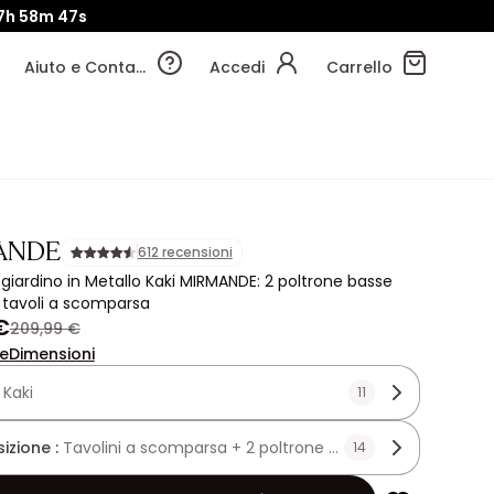
7h
58m
46s
Aiuto e Contatti
Accedi
Carrello
ANDE
612 recensioni
 giardino in Metallo Kaki MIRMANDE: 2 poltrone basse
e tavoli a scomparsa
€
209,99 €
ne
Dimensioni
:
Kaki
11
zione :
Tavolini a scomparsa + 2 poltrone basse
14