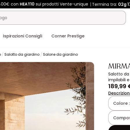
 400€ con
HEAT10
sui prodotti Vente-unique
Termina tra:
02g
1
Ispirazioni Consigli
Corner Prestige
o
Salotto da giardino
Salone da giardino
MIRM
Salotto da
impilabili 
189,99 
Descrizio
Colore 
Composi