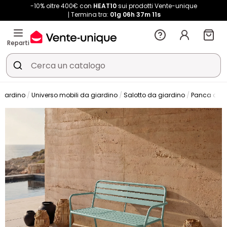
-10% oltre 400€ con
HEAT10
sui prodotti Vente-unique
Termina tra:
01g
06h
37m
11s
Reparti
 giardino
Universo mobili da giardino
Salotto da giardino
Panca da g