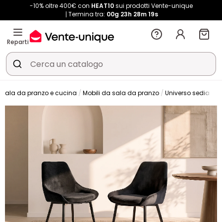
-10% oltre 400€ con
HEAT10
sui prodotti Vente-unique
Termina tra:
00g
23h
28m
17s
Reparti
Sala da pranzo e cucina
Mobili da sala da pranzo
Universo sedia
S