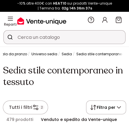
-10% oltre 400€ con
HEAT10
sui prodotti Vente-unique
Termina tra:
02g
14h
36m
37s
Reparti
 sala da pranzo
Universo sedia
Sedia
Sedia stile contemporaneo in
Sedia stile contemporaneo in
tessuto
Tutti i filtri
Filtra per
2
479 prodotti
Venduto e spedito da Vente-unique