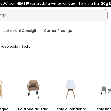
 400€ con
HEAT10
sui prodotti Vente-unique
Termina tra:
00g
Ispirazioni Consigli
Corner Prestige
iverso sedia
Sedia
legno
Poltrone da sala
Sedie di tendenza
Sedie impi