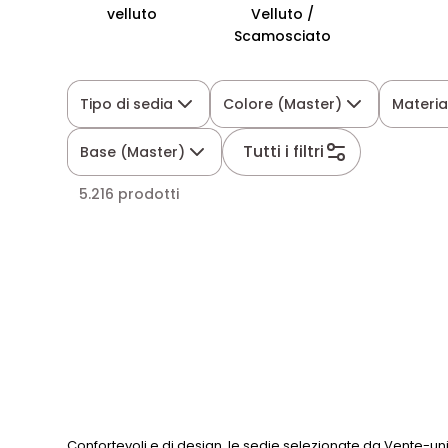
velluto
Velluto /
Scamosciato
Tipo di sedia
Colore (Master)
Materia
Tutti i filtri
Base (Master)
5.216 prodotti
Confortevoli e di design, le sedie selezionate da Vente-uniq