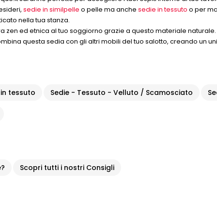
desideri,
sedie in similpelle
o pelle ma anche
sedie in tessuto
o per ma
icato nella tua stanza.
ra zen ed etnica al tuo soggiorno grazie a questo materiale naturale.
 Combina questa sedia con gli altri mobili del tuo salotto, creando un un
 in tessuto
Sedie - Tessuto - Velluto / Scamosciato
Se
e?
Scopri tutti i nostri Consigli