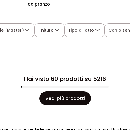
da pranzo
le (Master)
Finitura
Tipo di lotto
Con o sen
Hai visto 60 prodotti su 5216
Vedi più prodotti
ue.it saranno perfette per accogliere i tuoi ospiti intorno al tuo tavol