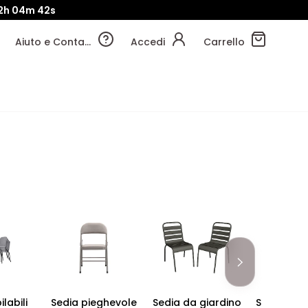
12h
04m
41s
Aiuto e Contatti
Accedi
Carrello
labili
Sedia pieghevole
Sedia da giardino
Sedie sca