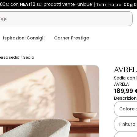
 400€ con
HEAT10
sui prodotti Vente-unique
Termina tra:
00g
0
Ispirazioni Consigli
Corner Prestige
erso sedia
Sedia
AVREL
Sedia con b
AVRELA
189,99 
Descrizio
Colore 
Finitura 