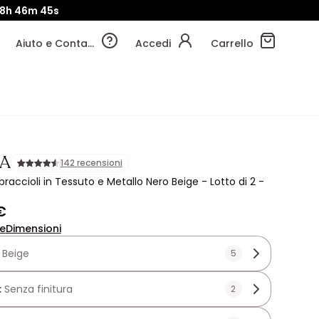
8h
46m
43s
Aiuto e Contatti
Accedi
Carrello
A
142 recensioni
raccioli in Tessuto e Metallo Nero Beige - Lotto di 2 -
€
ne
Dimensioni
:
Beige
5
:
Senza finitura
2