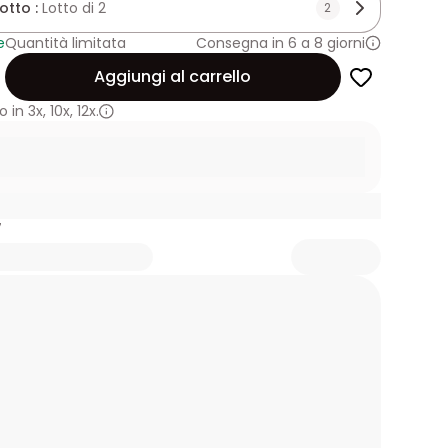
lotto :
Lotto di 2
2
e
Quantità limitata
Consegna in 6 a 8 giorni
Aggiungi al carrello
 in
3x
,
10x
,
12x.
7