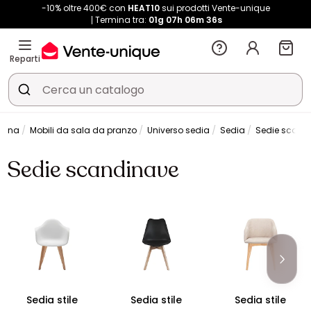
-10% oltre 400€ con
HEAT10
sui prodotti Vente-unique
Termina tra:
01g
07h
06m
35s
Reparti
ucina
Mobili da sala da pranzo
Universo sedia
Sedia
Sedie scand
Sedie scandinave
Sedia stile
Sedia stile
Sedia stile