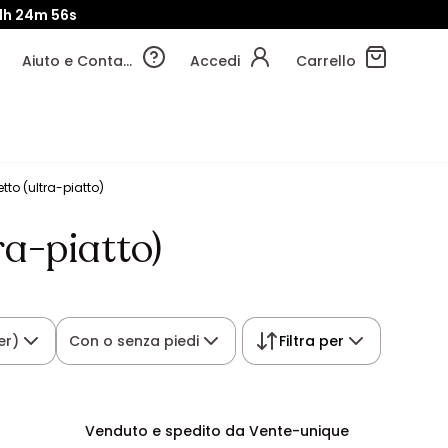
1h
24m
55s
Aiuto e Contatti
Accedi
Carrello
etto (ultra-piatto)
ra-piatto)
er)
Con o senza piedi
Filtra per
Venduto e spedito da Vente-unique