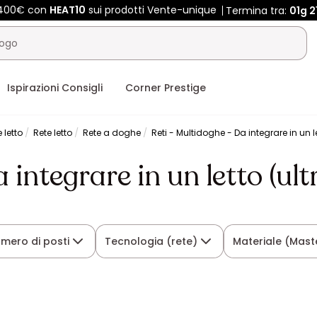
e 400€ con
HEAT10
sui prodotti Vente-unique
Termina tra:
01g
2
Ispirazioni Consigli
Corner Prestige
 letto
Rete letto
Rete a doghe
Reti - Multidoghe - Da integrare in un l
 integrare in un letto (ult
mero di posti
Tecnologia (rete)
Materiale (Mast