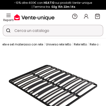
-10% oltre 400€ con
HEAT10
sui prodotti Vente-unique
Termina tra:
02g
15h
22m
12s
Reparti
Rete e set materasso con rete
Universo rete letto
Rete letto
Rete a dog