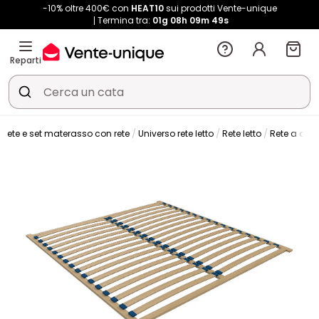
-10% oltre 400€ con
HEAT10
sui prodotti Vente-unique
Termina tra:
01g
08h
09m
49s
Reparti
Rete e set materasso con rete
Universo rete letto
Rete letto
Rete a dog