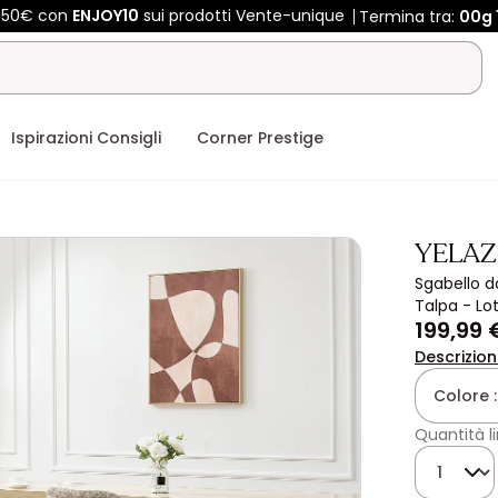
 450€ con
ENJOY10
sui prodotti Vente-unique
Termina tra:
00g
Ispirazioni Consigli
Corner Prestige
YELAZ
Sgabello d
Talpa - Lot
199,99 
Descrizio
Colore 
Quantità l
Quantità