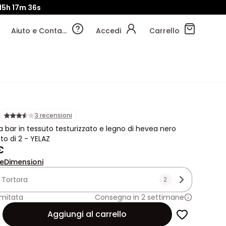
15h
17m
35s
Aiuto e Contatti
Accedi
Carrello
3 recensioni
a bar in tessuto testurizzato e legno di hevea nero
to di 2 - YELAZ
€
ne
Dimensioni
:
Tortora
2
imitata
Consegna in 2 settimane
Aggiungi al carrello