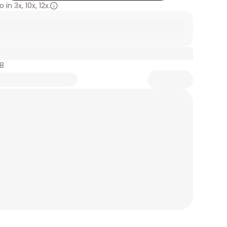
 in
3x
,
10x
,
12x.
78