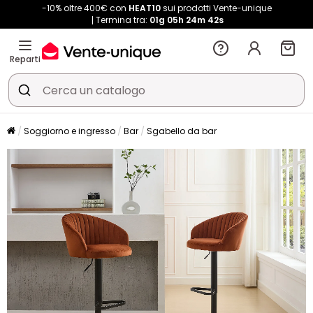
-10% oltre 400€ con
HEAT10
sui prodotti Vente-unique
Termina tra:
01g
05h
24m
42s
Reparti
Soggiorno e ingresso
Bar
Sgabello da bar