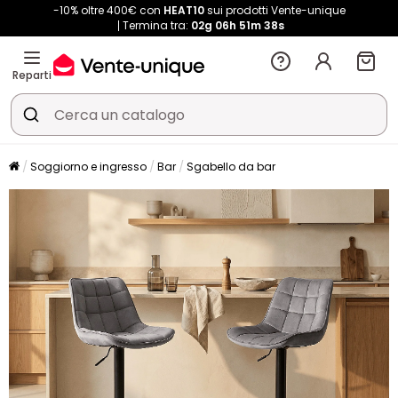
-10% oltre 400€ con
HEAT10
sui prodotti Vente-unique
Termina tra:
02g
06h
51m
38s
Reparti
Soggiorno e ingresso
Bar
Sgabello da bar