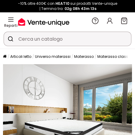
-10% oltre 400€ con
HEAT10
sui prodotti Vente-unique
Termina tra:
02g
08h
43m
12s
Reparti
Articoli letto
Universo materassi
Materasso
Materasso classico