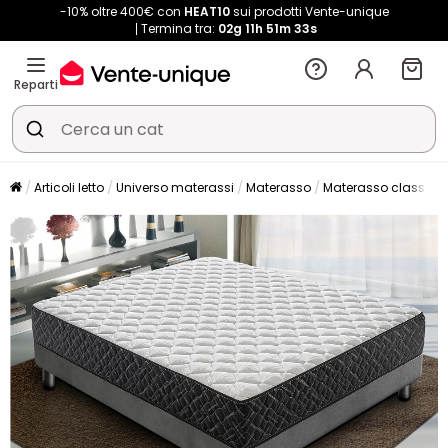
-10% oltre 400€ con
HEAT10
sui prodotti Vente-unique
Termina tra:
02g
11h
51m
33s
Reparti
Articoli letto
Universo materassi
Materasso
Materasso classico