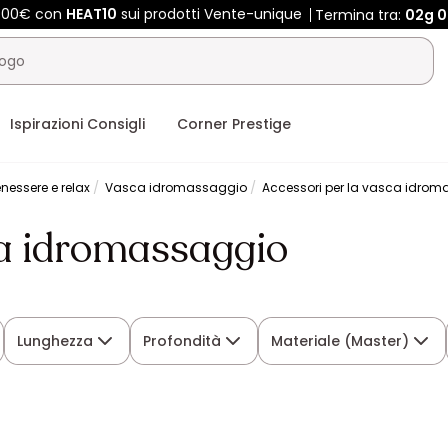
 400€ con
HEAT10
sui prodotti Vente-unique
Termina tra:
02g
0
Ispirazioni Consigli
Corner Prestige
nessere e relax
Vasca idromassaggio
Accessori per la vasca idro
ca idromassaggio
Lunghezza
Profondità
Materiale (Master)