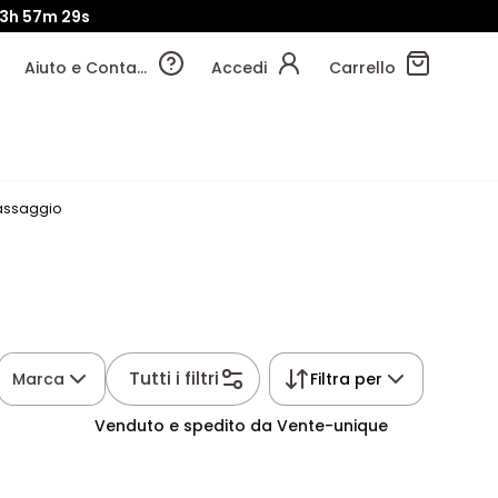
3h
57m
28s
Aiuto e Contatti
Accedi
Carrello
massaggio
Tutti i filtri
Marca
Filtra per
Venduto e spedito da Vente-unique