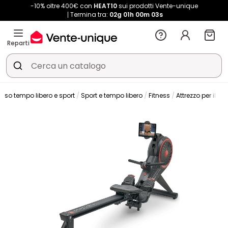
-10% oltre 400€ con
HEAT10
sui prodotti Vente-unique
Termina tra:
02g
01h
00m
02s
Reparti
erso tempo libero e sport
Sport e tempo libero
Fitness
Attrezzo per il fit