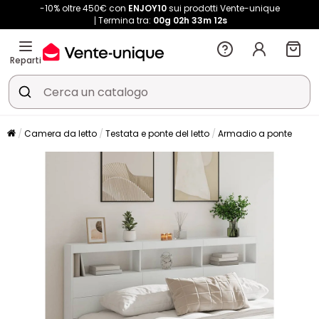
-10% oltre 450€ con
ENJOY10
sui prodotti Vente-unique
Termina tra:
00g
02h
33m
12s
Reparti
Camera da letto
Testata e ponte del letto
Armadio a ponte