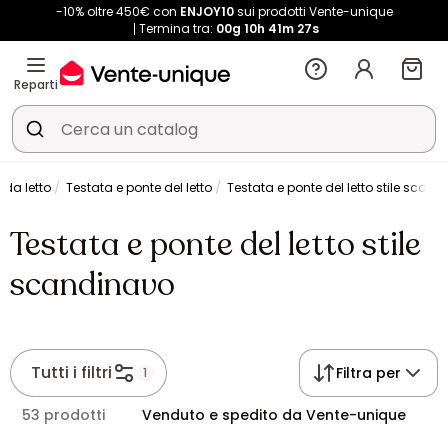
-10% oltre 450€ con
ENJOY10
sui prodotti Vente-unique
Termina tra:
00g
10h
41m
27s
Reparti
da letto
Testata e ponte del letto
Testata e ponte del letto stile scan
Testata e ponte del letto stile
scandinavo
Tutti i filtri
Filtra per
1
53 prodotti
Venduto e spedito da Vente-unique